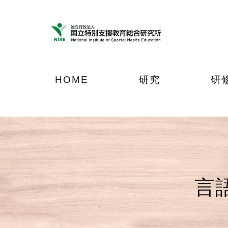
ナ
メ
フ
ビ
イ
ッ
ゲ
ン
タ
ー
コ
ー
シ
ン
へ
ョ
テ
ジ
HOME
研究
研
ン
ン
ャ
へ
ツ
ン
ジ
へ
プ
ャ
ジ
ン
ャ
プ
ン
プ
言