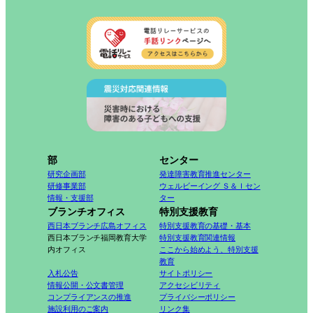
部
センター
研究企画部
発達障害教育推進センター
研修事業部
ウェルビーイング Ｓ＆Ｉセン
情報・支援部
ター
ブランチオフィス
特別支援教育
西日本ブランチ広島オフィス
特別支援教育の基礎・基本
西日本ブランチ福岡教育大学
特別支援教育関連情報
内オフィス
ここから始めよう、特別支援
教育
入札公告
サイトポリシー
情報公開・公文書管理
アクセシビリティ
コンプライアンスの推進
プライバシーポリシー
施設利用のご案内
リンク集