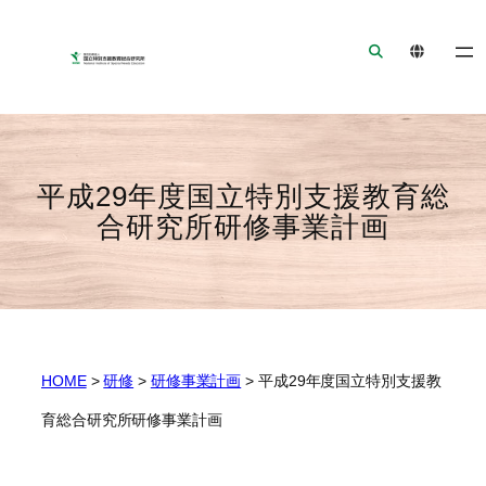
ナ
メ
フ
ビ
イ
ッ
ゲ
ン
タ
ー
コ
ー
シ
ン
へ
ョ
テ
ジ
ン
ン
ャ
平成29年度国立特別支援教育総
へ
ツ
ン
合研究所研修事業計画
ジ
へ
プ
ャ
ジ
ン
ャ
プ
ン
プ
HOME
>
研修
>
研修事業計画
>
平成29年度国立特別支援教
育総合研究所研修事業計画