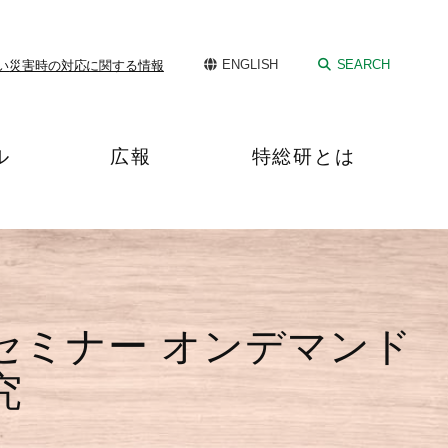
ENGLISH
SEARCH
い
災害時の対応に関する情報
ル
広報
特総研とは
セミナー オンデマンド
究