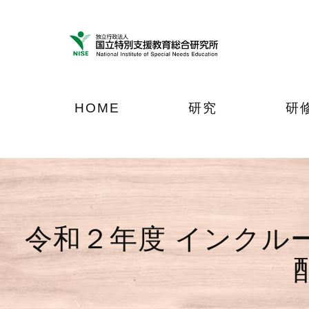
ナ
メ
フ
ビ
イ
ッ
ゲ
ン
タ
ー
コ
ー
シ
ン
へ
ョ
テ
ジ
HOME
研究
研
ン
ン
ャ
へ
ツ
ン
ジ
へ
プ
ャ
ジ
ン
ャ
プ
ン
プ
令和２年度 インクル