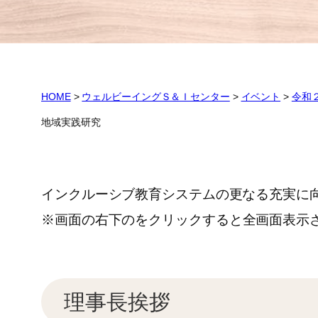
HOME
>
ウェルビーイングＳ＆Ｉセンター
>
イベント
>
令和
地域実践研究
インクルーシブ教育システムの更なる充実に
※画面の右下の
をクリックすると全画面表示
理事長挨拶