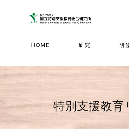
ナ
メ
フ
ビ
イ
ッ
ゲ
ン
タ
ー
コ
ー
シ
ン
へ
ョ
テ
ジ
HOME
研究
研
ン
ン
ャ
へ
ツ
ン
ジ
へ
プ
ャ
ジ
ン
ャ
プ
ン
プ
特別支援教育リ