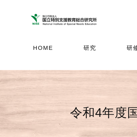
ナ
メ
フ
ビ
イ
ッ
ゲ
ン
タ
ー
コ
ー
シ
ン
へ
ョ
テ
ジ
HOME
研究
研
ン
ン
ャ
へ
ツ
ン
ジ
へ
プ
ャ
ジ
ン
ャ
プ
ン
プ
令和4年度