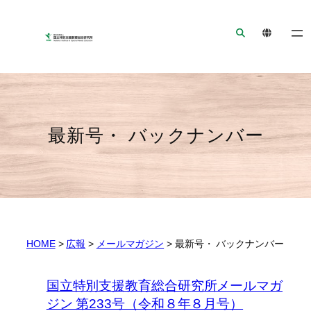
ナ
メ
フ
ビ
イ
ッ
ゲ
ン
タ
ー
コ
ー
シ
ン
へ
ョ
テ
ジ
ン
ン
ャ
最新号・ バックナンバー
へ
ツ
ン
ジ
へ
プ
ャ
ジ
ン
ャ
プ
ン
プ
HOME
>
広報
>
メールマガジン
>
最新号・ バックナンバー
国立特別支援教育総合研究所メールマガ
ジン 第233号（令和８年８月号）